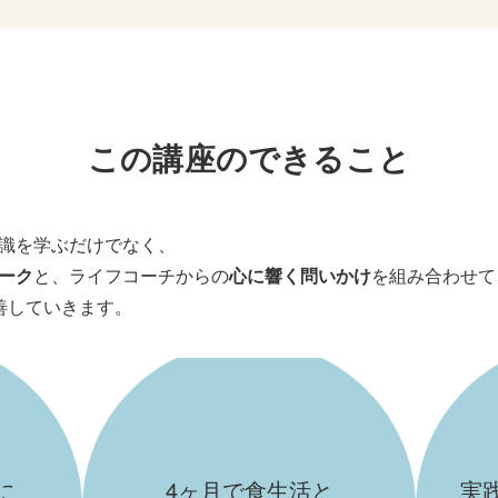
この講座のできること
識を学ぶだけでなく、
ーク
と、ライフコーチからの
心に響く問いかけ
を組み合わせて
善していきます。
に
4ヶ月で食生活と
実